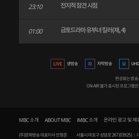
전지적 참견 시점
23:10
금토드라마 유부녀 킬러(재, 4)
01:00
생방송
자막방송
UH
편성표는 방송사
ON-AIR 불가 표시된 프로그램
MBC
ABOUT MBC
iMBC
소개
소개
온라인 광고 및 제
(주)문화방송 대표이사 안형준
서울시 마포구 성암로 267 (03925)