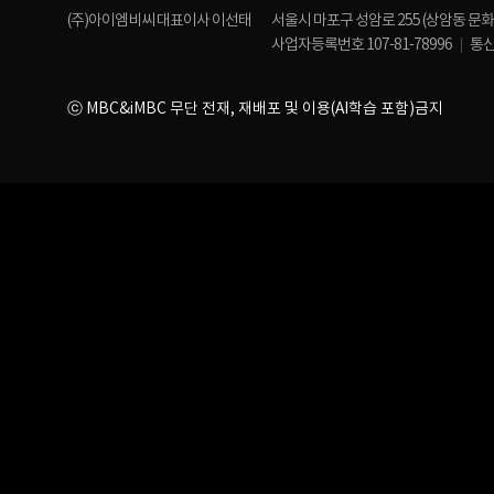
(주)아이엠비씨 대표이사 이선태
서울시 마포구 성암로 255 (상암동 문
사업자등록번호 107-81-78996
통신
ⓒ MBC&iMBC 무단 전재, 재배포 및 이용(AI학습 포함)금지