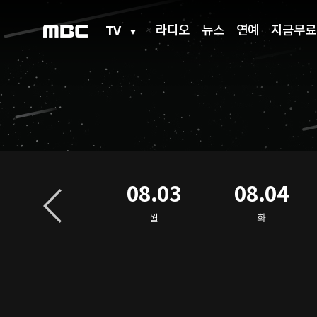
TV
라디오
뉴스
연예
지금무료
08.02
08.03
08.04
일
월
화