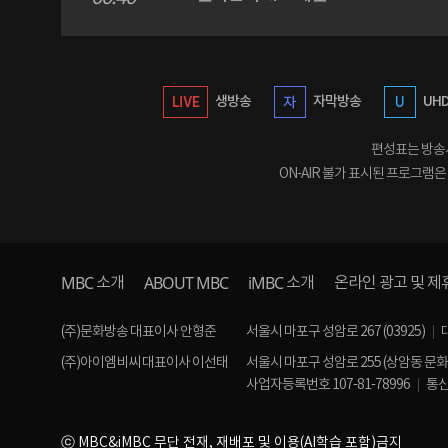
생방송
자막방송
UH
편성표는 방송사
ON-AIR 불가 표시된 프로그램
MBC
ABOUT MBC
iMBC
소개
소개
온라인 광고 및 제
(주)문화방송 대표이사 안형준
서울시 마포구 성암로 267 (03925)
(주)아이엠비씨 대표이사 이선태
서울시 마포구 성암로 255 (상암동 문
사업자등록번호 107-81-78996
통신
ⓒ MBC&iMBC 무단 전재, 재배포 및 이용(AI학습 포함)금지