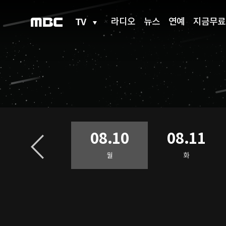
TV
라디오
뉴스
연예
지금무료
08.09
08.10
08.11
일
월
화